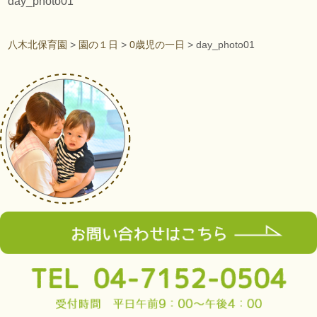
day_photo01
八木北保育園
>
園の１日
>
0歳児の一日
>
day_photo01