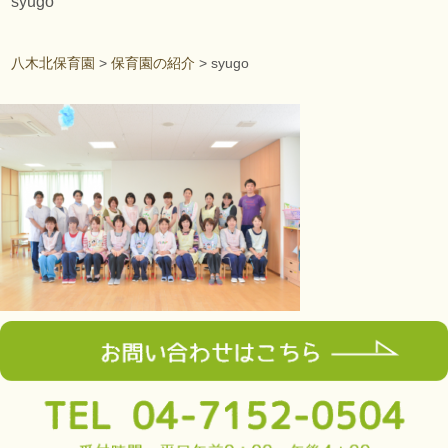
syugo
八木北保育園
>
保育園の紹介
>
syugo